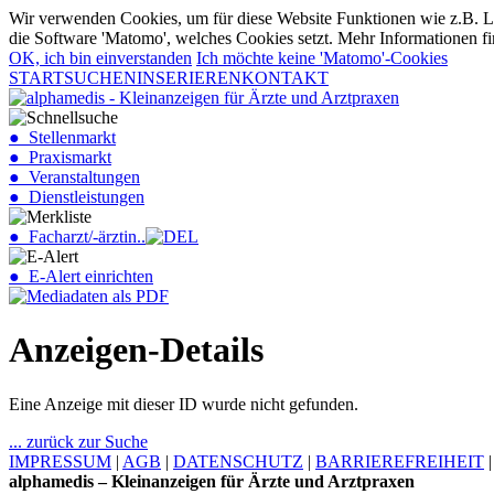
Wir verwenden Cookies, um für diese Website Funktionen wie z.B. Lo
die Software 'Matomo', welches Cookies setzt. Mehr Informationen fi
OK, ich bin einverstanden
Ich möchte keine 'Matomo'-Cookies
START
SUCHEN
INSERIEREN
KONTAKT
● Stellenmarkt
● Praxismarkt
● Veranstaltungen
● Dienstleistungen
● Facharzt/-ärztin..
● E-Alert einrichten
Anzeigen-Details
Eine Anzeige mit dieser ID wurde nicht gefunden.
... zurück zur Suche
IMPRESSUM
|
AGB
|
DATENSCHUTZ
|
BARRIEREFREIHEIT
alphamedis – Kleinanzeigen für Ärzte und Arztpraxen