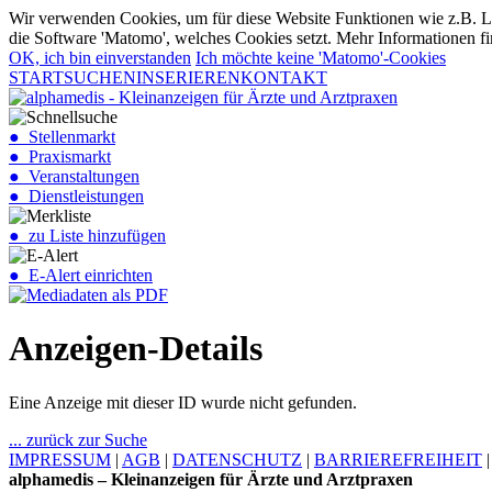
Wir verwenden Cookies, um für diese Website Funktionen wie z.B. Lo
die Software 'Matomo', welches Cookies setzt. Mehr Informationen fi
OK, ich bin einverstanden
Ich möchte keine 'Matomo'-Cookies
START
SUCHEN
INSERIEREN
KONTAKT
● Stellenmarkt
● Praxismarkt
● Veranstaltungen
● Dienstleistungen
● zu Liste hinzufügen
● E-Alert einrichten
Anzeigen-Details
Eine Anzeige mit dieser ID wurde nicht gefunden.
... zurück zur Suche
IMPRESSUM
|
AGB
|
DATENSCHUTZ
|
BARRIEREFREIHEIT
alphamedis – Kleinanzeigen für Ärzte und Arztpraxen