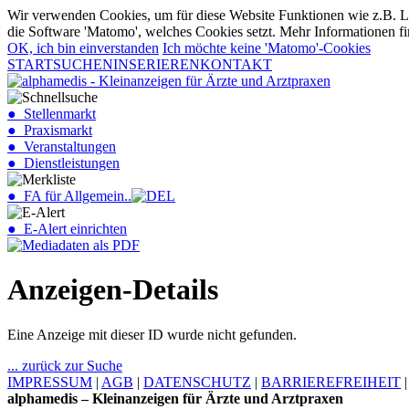
Wir verwenden Cookies, um für diese Website Funktionen wie z.B. Lo
die Software 'Matomo', welches Cookies setzt. Mehr Informationen fi
OK, ich bin einverstanden
Ich möchte keine 'Matomo'-Cookies
START
SUCHEN
INSERIEREN
KONTAKT
● Stellenmarkt
● Praxismarkt
● Veranstaltungen
● Dienstleistungen
● FA für Allgemein..
● E-Alert einrichten
Anzeigen-Details
Eine Anzeige mit dieser ID wurde nicht gefunden.
... zurück zur Suche
IMPRESSUM
|
AGB
|
DATENSCHUTZ
|
BARRIEREFREIHEIT
alphamedis – Kleinanzeigen für Ärzte und Arztpraxen