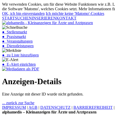
Wir verwenden Cookies, um für diese Website Funktionen wie z.B. Lo
die Software 'Matomo', welches Cookies setzt. Mehr Informationen fi
OK, ich bin einverstanden
Ich möchte keine 'Matomo'-Cookies
START
SUCHEN
INSERIEREN
KONTAKT
● Stellenmarkt
● Praxismarkt
● Veranstaltungen
● Dienstleistungen
● zu Liste hinzufügen
● E-Alert einrichten
Anzeigen-Details
Eine Anzeige mit dieser ID wurde nicht gefunden.
... zurück zur Suche
IMPRESSUM
|
AGB
|
DATENSCHUTZ
|
BARRIEREFREIHEIT
alphamedis – Kleinanzeigen für Ärzte und Arztpraxen