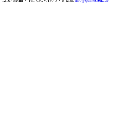
12107 Berlin · Tel.: 030/76180-5 · E-Mail:
info@quintessenz.de