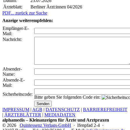
Datum:
23.07.2026
Ärzteblatt:
Berliner Ärzt:innen 04/2026
PDF
... zurück zur Suche
Anzeige weiterempfehlen:
Empfänger-E-
Mail:
Nachricht:
Absender-
Name:
Absende-E-
Mail:
Sicherheitscode:
Bitte geben Sie folgenden Code ein:
IMPRESSUM
|
AGB
|
DATENSCHUTZ
|
BARRIEREFREIHEIT
|
ÄRZTEBLÄTTER
|
MEDIADATEN
alphamedis – Kleinanzeigen für Ärzte und Arztpraxen
© 2026
Quintessenz Verlags-GmbH
· Ifenpfad 2-4 ·