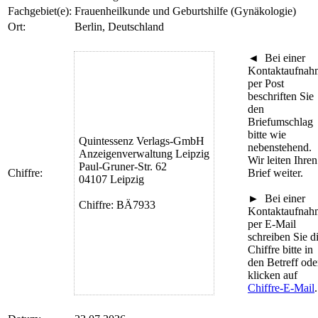
Fachgebiet(e):
Frauenheilkunde und Geburtshilfe (Gynäkologie)
Ort:
Berlin, Deutschland
◄
Bei einer
Kontaktaufnah
per Post
beschriften Sie
den
Briefumschlag
bitte wie
Quintessenz Verlags-GmbH
nebenstehend.
Anzeigenverwaltung Leipzig
Wir leiten Ihren
Paul-Gruner-Str. 62
Chiffre:
Brief weiter.
04107 Leipzig
►
Bei einer
Chiffre: BÄ7933
Kontaktaufnah
per E-Mail
schreiben Sie d
Chiffre bitte in
den Betreff ode
klicken auf
Chiffre-E-Mail
.