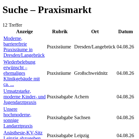
Suche – Praxismarkt
12 Treffer
Anzeige
Rubrik
Ort
Datum
Moderne,
barrierefreie
Praxisräume
Dresden/Langebrück
04.08.26
Praxisräume in
Dresden/Langebrück
Wiederbelebung
erwünscht –
ehemaliges
Praxisräume
Großschweidnitz
04.08.26
Klinikgebäude mit
ca. ...
Umsatzstarke,
moderne Kinder- und
Praxisabgabe
Achern
04.08.26
Jugendarztpraxis
Unsere
hochmoderne,
Praxisabgabe
Sachsen
04.08.26
sonnige
Landarztpraxis
Anästhesie-KV-Sitz
Praxisabgabe
Leipzig
04.08.26
Leipzig abzugeben