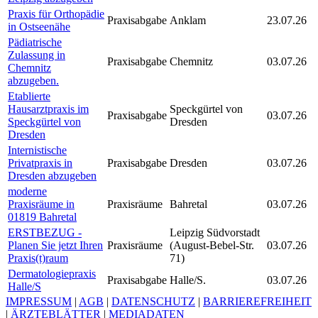
Praxis für Orthopädie
Praxisabgabe
Anklam
23.07.26
in Ostseenähe
Pädiatrische
Zulassung in
Praxisabgabe
Chemnitz
03.07.26
Chemnitz
abzugeben.
Etablierte
Hausarztpraxis im
Speckgürtel von
Praxisabgabe
03.07.26
Speckgürtel von
Dresden
Dresden
Internistische
Privatpraxis in
Praxisabgabe
Dresden
03.07.26
Dresden abzugeben
moderne
Praxisräume in
Praxisräume
Bahretal
03.07.26
01819 Bahretal
ERSTBEZUG -
Leipzig Südvorstadt
Planen Sie jetzt Ihren
Praxisräume
(August-Bebel-Str.
03.07.26
Praxis(t)raum
71)
Dermatologiepraxis
Praxisabgabe
Halle/S.
03.07.26
Halle/S
IMPRESSUM
|
AGB
|
DATENSCHUTZ
|
BARRIEREFREIHEIT
|
ÄRZTEBLÄTTER
|
MEDIADATEN