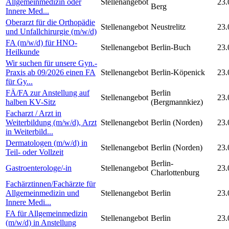
Allgemeinmedizin oder
Stellenangebot
23.
Berg
Innere Med...
Oberarzt für die Orthopädie
Stellenangebot
Neustrelitz
23.
und Unfallchirurgie (m/w/d)
FA (m/w/d) für HNO-
Stellenangebot
Berlin-Buch
23.
Heilkunde
Wir suchen für unsere Gyn.-
Praxis ab 09/2026 einen FA
Stellenangebot
Berlin-Köpenick
23.
für Gy...
FÄ/FA zur Anstellung auf
Berlin
Stellenangebot
23.
halben KV-Sitz
(Bergmannkiez)
Facharzt / Arzt in
Weiterbildung (m/w/d), Arzt
Stellenangebot
Berlin (Norden)
23.
in Weiterbild...
Dermatologen (m/w/d) in
Stellenangebot
Berlin (Norden)
23.
Teil- oder Vollzeit
Berlin-
Gastroenterologe/-in
Stellenangebot
23.
Charlottenburg
Fachärztinnen/Fachärzte für
Allgemeinmedizin und
Stellenangebot
Berlin
23.
Innere Medi...
FA für Allgemeinmedizin
Stellenangebot
Berlin
23.
(m/w/d) in Anstellung