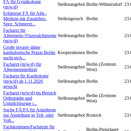
FÄ für Gynäkologie
Stellenangebot
Berlin-Wilmersdorf
23.
(m/w/d)
Erfahrene FÄ für Allg.-
Medizin mit Zusatzbez.
Stellengesuch
Berlin
23.
Spez. Schmerzt...
Facharzt für
Allgemein-/Viszeralchirurgie
Stellenangebot
Berlin
23.
(m/w/d)
Große invasiv tätige
kardiologische Praxis Berlin
Kooperationen
Berlin
23.
sucht nich...
Facharzt (m/w/d) für
Berlin (Zentrum
Stellenangebot
23.
Allgemeinmedizin
West)
Facharzt für Kardiologie
(m/w/d) ab 1.11.2026
Stellenangebot
Berlin
23.
gesucht
Facharzt (m/w/d) im Bereich
Berlin (Zentrum
Orthopädie und
Stellenangebot
23.
West)
Unfallchirurgie i...
Suche FÄ/FA für Anästhesie
zur Anstellung in Teil- oder
Stellenangebot
Rostock
23.
Voll...
Fachärztinnen/Fachärzte für
Berlin-Prenzlauer