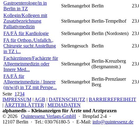
Gastroenterologe/in in
Stellenangebot
Berlin
23.
Berlin in TZ
Kollegin/Kollegen mit
Zusatzbezeichnung
Stellenangebot
Berlin-Tempelhof
23.
Palliativmedizin
FA/FÄ für Kardiologie
Stellenangebot
Berlin (Nordosten)
23.
FA für Orthop./Unfallch.,
Chirurgie sucht Anstellung
Stellengesuch
Berlin
23.
in TZ i...
Fachärztinnen/Fachärzte für
Berlin-Kreuzberg
Allgemeinmedizin oder
Stellenangebot
23.
(Bergmannstr.)
Innere Med...
FA/FÄ für
Berlin-Prenzlauer
Allgemeinmedizin / Innere
Stellenangebot
23.
Berg
(m/w/d) in TZ mit Perspe...
Seite
1
2
3
4
IMPRESSUM
|
AGB
|
DATENSCHUTZ
|
BARRIEREFREIHEIT
|
ÄRZTEBLÄTTER
|
MEDIADATEN
alphamedis – Kleinanzeigen für Ärzte und Arztpraxen
© 2026
Quintessenz Verlags-GmbH
· Ifenpfad 2-4 ·
12107 Berlin · Tel.: 030/76180-5 · E-Mail:
info@quintessenz.de