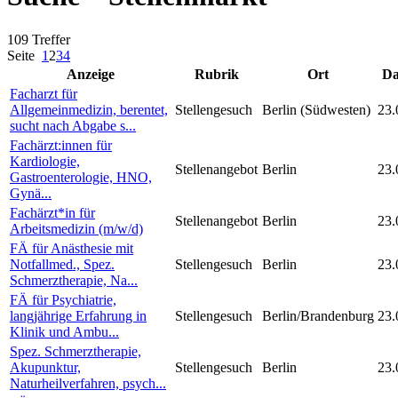
109 Treffer
Seite
1
2
3
4
Anzeige
Rubrik
Ort
D
Facharzt für
Allgemeinmedizin, berentet,
Stellengesuch
Berlin (Südwesten)
23.
sucht nach Abgabe s...
Fachärzt:innen für
Kardiologie,
Stellenangebot
Berlin
23.
Gastroenterologie, HNO,
Gynä...
Fachärzt*in für
Stellenangebot
Berlin
23.
Arbeitsmedizin (m/w/d)
FÄ für Anästhesie mit
Notfallmed., Spez.
Stellengesuch
Berlin
23.
Schmerztherapie, Na...
FÄ für Psychiatrie,
langjährige Erfahrung in
Stellengesuch
Berlin/Brandenburg
23.
Klinik und Ambu...
Spez. Schmerztherapie,
Akupunktur,
Stellengesuch
Berlin
23.
Naturheilverfahren, psych...