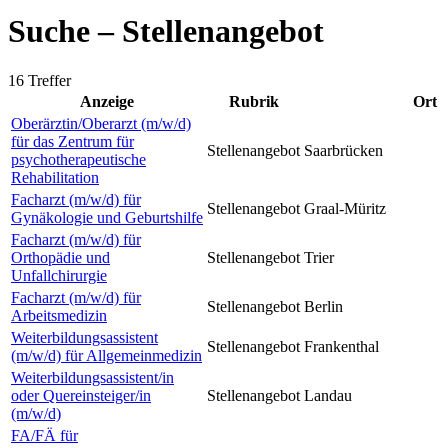
Suche – Stellenangebot
16 Treffer
Anzeige
Rubrik
Ort
Oberärztin/Oberarzt (m/w/d)
für das Zentrum für
Stellenangebot
Saarbrücken
psychotherapeutische
Rehabilitation
Facharzt (m/w/d) für
Stellenangebot
Graal-Müritz
Gynäkologie und Geburtshilfe
Facharzt (m/w/d) für
Orthopädie und
Stellenangebot
Trier
Unfallchirurgie
Facharzt (m/w/d) für
Stellenangebot
Berlin
Arbeitsmedizin
Weiterbildungsassistent
Stellenangebot
Frankenthal
(m/w/d) für Allgemeinmedizin
Weiterbildungsassistent/in
oder Quereinsteiger/in
Stellenangebot
Landau
(m/w/d)
FA/FÄ für