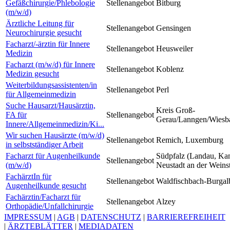
Gefäßchirurgie/Phlebologie
Stellenangebot
Bitburg
(m/w/d)
Ärztliche Leitung für
Stellenangebot
Gensingen
Neurochirurgie gesucht
Facharzt/-ärztin für Innere
Stellenangebot
Heusweiler
Medizin
Facharzt (m/w/d) für Innere
Stellenangebot
Koblenz
Medizin gesucht
Weiterbildungsassistenten/in
Stellenangebot
Perl
für Allgemeinmedizin
Suche Hausarzt/Hausärztin,
Kreis Groß-
FA für
Stellenangebot
Gerau/Lanngen/Wiesb
Innere/Allgemeinmedizin/Ki...
Wir suchen Hausärzte (m/w/d)
Stellenangebot
Remich, Luxemburg
in selbstständiger Arbeit
Facharzt für Augenheilkunde
Südpfalz (Landau, Ka
Stellenangebot
(m/w/d)
Neustadt an der Weins
FachärztIn für
Stellenangebot
Waldfischbach-Burgal
Augenheilkunde gesucht
Fachärztin/Facharzt für
Stellenangebot
Alzey
Orthopädie/Unfallchirurgie
IMPRESSUM
|
AGB
|
DATENSCHUTZ
|
BARRIEREFREIHEIT
|
ÄRZTEBLÄTTER
|
MEDIADATEN